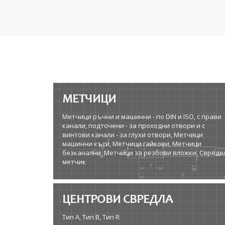
МЕТЧИЦИ
Метчици ръчни и машинни - по DIN и ISO, с прави
канали, подточени - за проходни отвори и с
винтови канали - за глухи отвори, Метчици
машинни къси, Метчици гайкови, Метчици
безканални, Метчици за резбови вложки, Свреде
метчик
ЦЕНТРОВИ СВРЕДЛА
Тип A, Тип B, Тип R