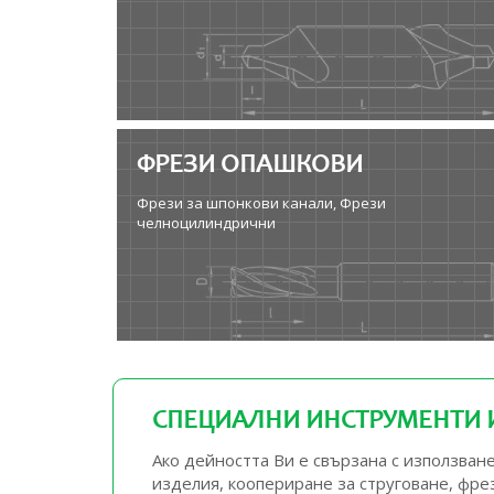
ФРЕЗИ ОПАШКОВИ
Фрези за шпонкови канали, Фрези
челноцилиндрични
СПЕЦИАЛНИ ИНСТРУМЕНТИ И
Ако дейността Ви е свързана с използва
изделия, коопериране за струговане, фр