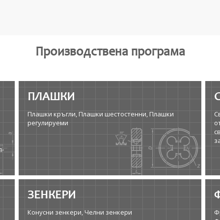
Производствена програма
ПЛАШКИ
Плашки кръгли, Плашки шестостенни, Плашки
С
регулируеми
о
с
з
л-
ЗЕНКЕРИ
Конусни зенкери, Челни зенкери
Ф