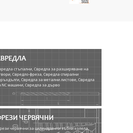
СВРЕДЛА
вредла стъпални, Свредла за разширяване на
твори, Свредло-фреза, Свредла спирални
връхдълги, Свредла за метални листове, Свредла
а NC машини, Свредла за дърво
ФРЕЗИ ЧЕРВЯЧНИ
рези червячни за цилиндрични зъбни колела,