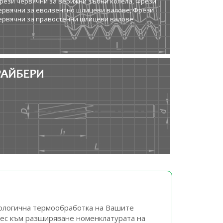
рези червячни за верижни зъбни колела, Фрези
ервячни за еволвентно шлицеви валове, Фрези
ервячни за правостенни шлицеви валове
РАЙБЕРИ
нологична термообработка на Вашите
рес към разширяване номенклатурата на