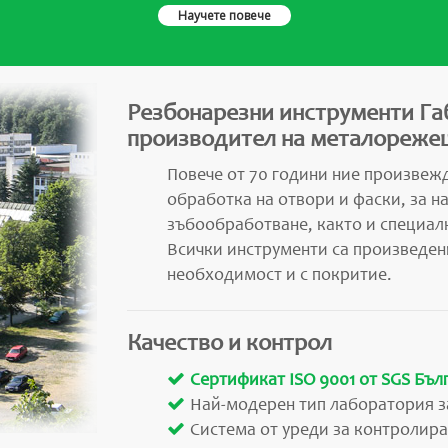
Научете повече
Резбонарезни инструменти Га
производител на металорежещ
Повече от 70 години ние произвежд
обработка на отвори и фаски, за н
зъбообработване, както и специал
Всички инструменти са произведен
необходимост и с покритие.
Качество и контрол
Сертификат ISO 9001 от SGS Бъл
Най-модерен тип лаборатория з
Система от уреди за контролира