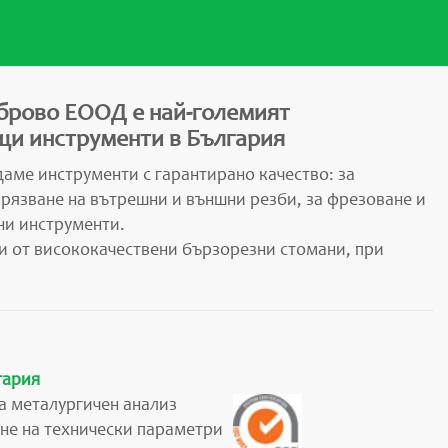
брово ЕООД е най-големият
и инструменти в България
аме инструменти с гарантирано качество: за
арязване на вътрешни и външни резби, за фрезоване и
ни инструменти.
и от висококачествени бързорезни стомани, при
гария
а металургичен анализ
не на технически параметри