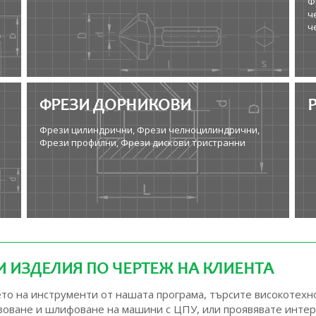
Ф
ч
ч
ФРЕЗИ ДОРНИКОВИ
Фрези цилиндрични, Фрези челноцилиндрични,
Фрези профилни, Фрези дискови тристранни
 ИЗДЕЛИЯ ПО ЧЕРТЕЖ НА КЛИЕНТА
нето на инструменти от нашата програма, търсите високотех
езоване и шлифоване на машини с ЦПУ, или проявявате инте